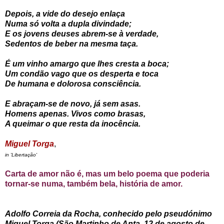
Depois, a vide do desejo enlaça
Numa só volta a dupla divindade;
E os jovens deuses abrem-se à verdade,
Sedentos de beber na mesma taça.
É um vinho amargo que lhes cresta a boca;
Um condão vago que os desperta e toca
De humana e dolorosa consciência.
E abraçam-se de novo, já sem asas.
Homens apenas. Vivos como brasas,
A queimar o que resta da inocência.
Miguel Torga
,
in 'Libertação'
Carta de amor não é, mas um belo poema que poderia
tornar-se numa, também bela, história de amor.
Adolfo Correia da Rocha
, conhecido pelo pseudónimo
Miguel Torga
(São Martinho de Anta, 12 de agosto de